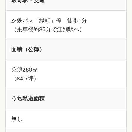
最寄駅・交通
夕鉄バス「緑町」停 徒歩1分
（乗車後約35分で江別駅へ）
面積（公簿）
公簿280㎡
（84.7坪）
うち私道面積
無し