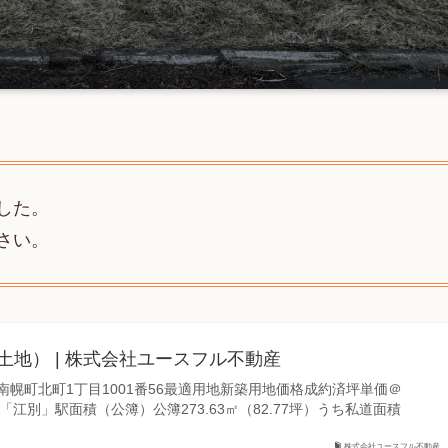
した。
さい。
土地） | 株式会社ユースフル不動産
幌町北町1丁目1001番56最適用地新築用地価格成約済坪単価＠
R「江別」駅面積（公簿）公簿273.63㎡（82.77坪）うち私道面積
株式会社ユースフル不動産