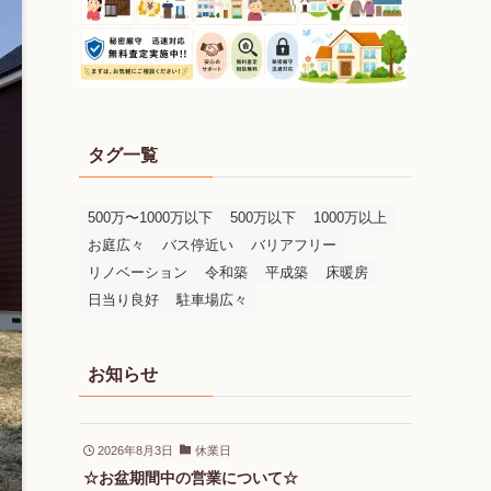
タグ一覧
500万〜1000万以下
500万以下
1000万以上
お庭広々
バス停近い
バリアフリー
リノベーション
令和築
平成築
床暖房
日当り良好
駐車場広々
お知らせ
2026年8月3日
休業日
☆お盆期間中の営業について☆