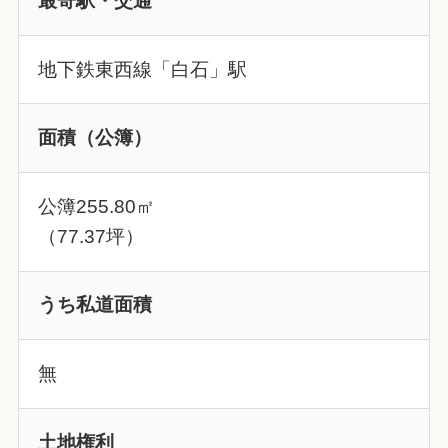
最寄駅・交通
地下鉄東西線「白石」駅
面積（公簿）
公簿255.80㎡
（77.37坪）
うち私道面積
無
土地権利