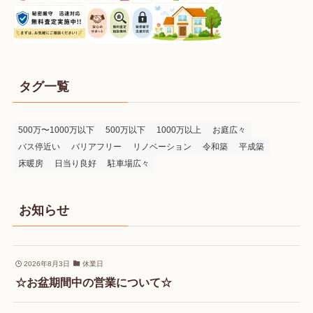
タグ一覧
500万〜1000万以下
500万以下
1000万以上
お庭広々
バス停近い
バリアフリー
リノベーション
令和築
平成築
床暖房
日当り良好
駐車場広々
お知らせ
2026年8月3日
休業日
☆お盆期間中の営業について☆