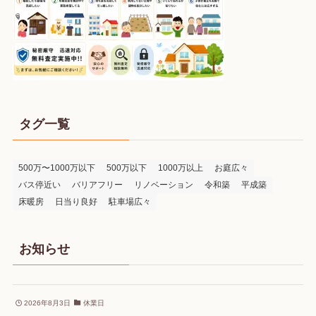
タグ一覧
500万〜1000万以下
500万以下
1000万以上
お庭広々
バス停近い
バリアフリー
リノベーション
令和築
平成築
床暖房
日当り良好
駐車場広々
お知らせ
2026年8月3日
休業日