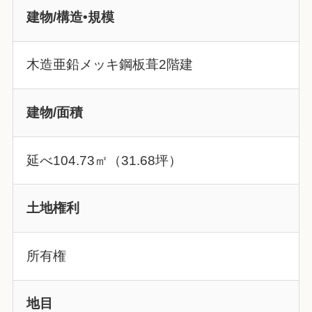
建物/構造•規模
木造亜鉛メッキ鋼板葺2階建
建物/面積
延べ104.73㎡（31.68坪）
土地権利
所有権
地目